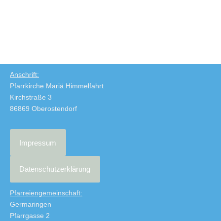
Anschrift:
Pfarrkirche Mariä Himmelfahrt
Kirchstraße 3
86869 Oberostendorf
Impressum
Datenschutzerklärung
Pfarreiengemeinschaft:
Germaringen
Pfarrgasse 2